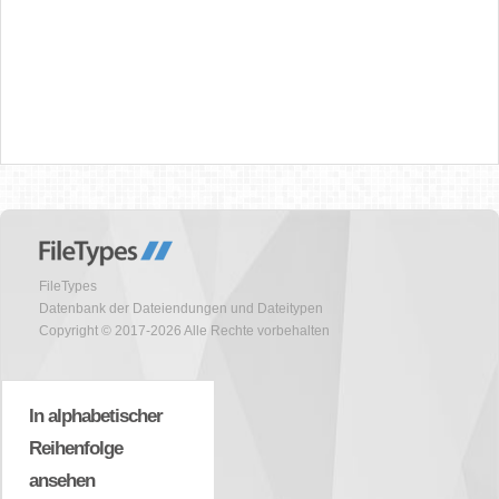
FileTypes
Datenbank der Dateiendungen und Dateitypen
Copyright © 2017-2026 Alle Rechte vorbehalten
In alphabetischer
Reihenfolge
ansehen