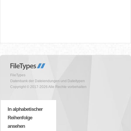
FileTypes
Datenbank der Dateiendungen und Dateitypen
Copyright © 2017-2026 Alle Rechte vorbehalten
In alphabetischer
Reihenfolge
ansehen