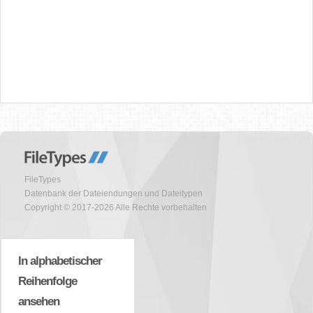
FileTypes
Datenbank der Dateiendungen und Dateitypen
Copyright © 2017-2026 Alle Rechte vorbehalten
In alphabetischer
Reihenfolge
ansehen