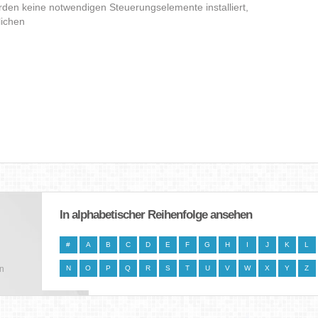
den keine notwendigen Steuerungselemente installiert,
lichen
In alphabetischer Reihenfolge ansehen
#
A
B
C
D
E
F
G
H
I
J
K
L
en
N
O
P
Q
R
S
T
U
V
W
X
Y
Z