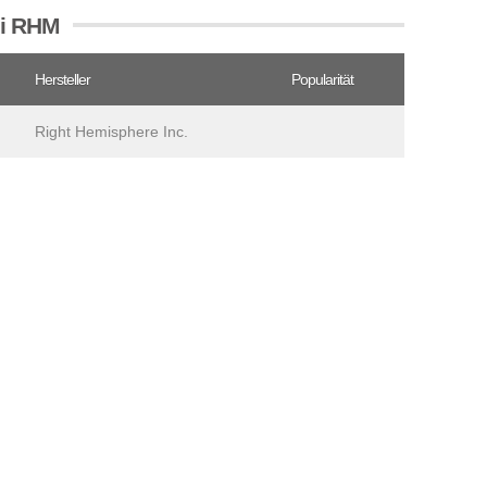
ei RHM
Hersteller
Popularität
Right Hemisphere Inc.