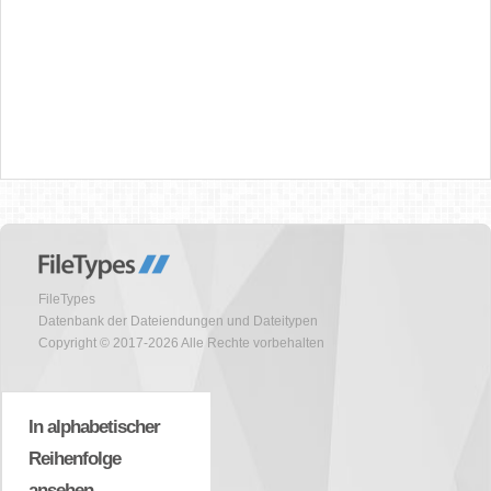
FileTypes
Datenbank der Dateiendungen und Dateitypen
Copyright © 2017-2026 Alle Rechte vorbehalten
In alphabetischer
Reihenfolge
ansehen