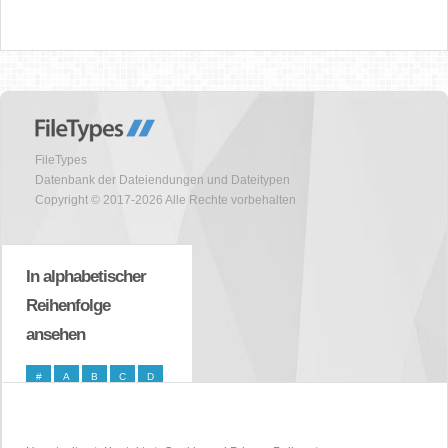
FileTypes
Datenbank der Dateiendungen und Dateitypen
Copyright © 2017-2026 Alle Rechte vorbehalten
In alphabetischer
Reihenfolge
ansehen
#
A
B
C
D
E
F
G
H
I
J
K
L
M
N