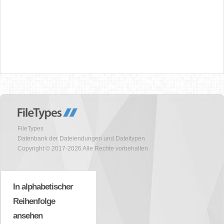
FileTypes
Datenbank der Dateiendungen und Dateitypen
Copyright © 2017-2026 Alle Rechte vorbehalten
In alphabetischer
Reihenfolge
ansehen