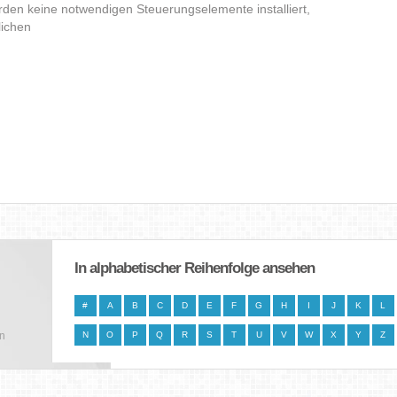
den keine notwendigen Steuerungselemente installiert,
lichen
In alphabetischer Reihenfolge ansehen
#
A
B
C
D
E
F
G
H
I
J
K
L
en
N
O
P
Q
R
S
T
U
V
W
X
Y
Z