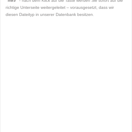
"mkv"
- nach dem Klick auf die Taste werden Sie sofort auf die
richtige Unterseite weitergeleitet – vorausgesetzt, dass wir
diesen Dateityp in unserer Datenbank besitzen.