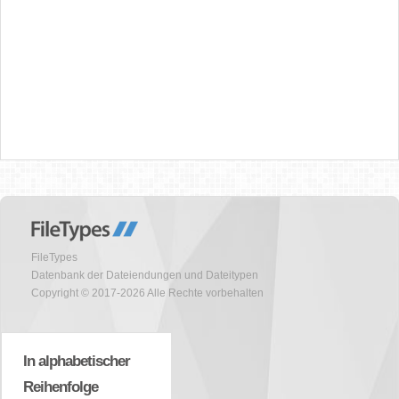
FileTypes
Datenbank der Dateiendungen und Dateitypen
Copyright © 2017-2026 Alle Rechte vorbehalten
In alphabetischer
Reihenfolge