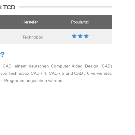
ei TCD
Hersteller
Popularität
Technobox
D?
x CAD, einem deutschen Computer Aided Design (CAD)
t von Technobox CAD / 4, CAD / 5 und CAD / 6 verwendet.
wer Programm angesehen werden.