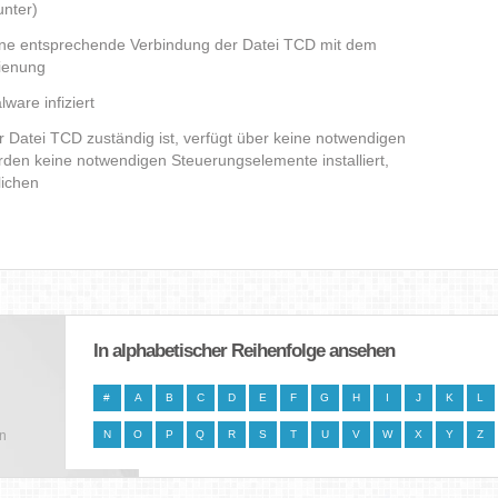
nter)
eine entsprechende Verbindung der Datei TCD mit dem
dienung
ware infiziert
er Datei TCD zuständig ist, verfügt über keine notwendigen
den keine notwendigen Steuerungselemente installiert,
lichen
In alphabetischer Reihenfolge ansehen
#
A
B
C
D
E
F
G
H
I
J
K
L
en
N
O
P
Q
R
S
T
U
V
W
X
Y
Z