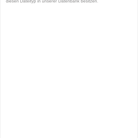
diesen Dateityp in unserer Datenbank besitzen.