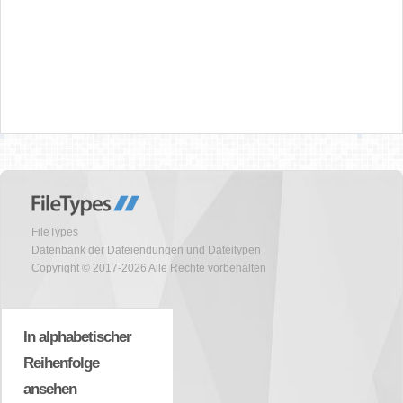
FileTypes
Datenbank der Dateiendungen und Dateitypen
Copyright © 2017-2026 Alle Rechte vorbehalten
In alphabetischer
Reihenfolge
ansehen