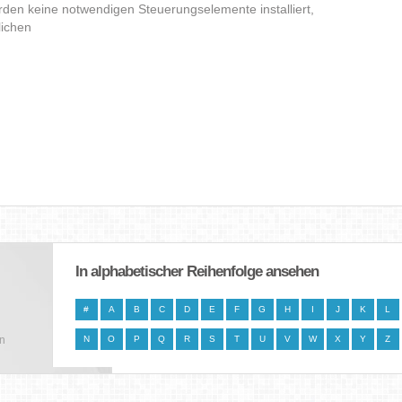
den keine notwendigen Steuerungselemente installiert,
lichen
In alphabetischer Reihenfolge ansehen
#
A
B
C
D
E
F
G
H
I
J
K
L
en
N
O
P
Q
R
S
T
U
V
W
X
Y
Z