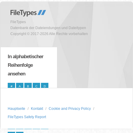
FileTypes
Datenbank der Dateiendungen und Dateitypen
Copyright © 2017-2026 Alle Rechte vorbehalten
In alphabetischer
Reihenfolge
ansehen
#
A
B
C
D
E
F
G
H
I
J
K
L
M
N
Hauptseite
Kontakt
Cookie and Privacy Policy
O
P
Q
R
S
FileTypes Safety Report
T
U
V
W
X