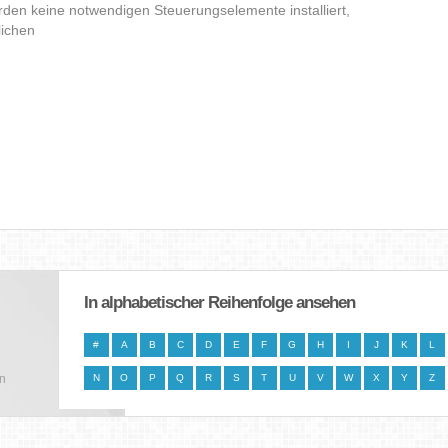
den keine notwendigen Steuerungselemente installiert,
lichen
In alphabetischer Reihenfolge ansehen
#
A
B
C
D
E
F
G
H
I
J
K
L
en
N
O
P
Q
R
S
T
U
V
W
X
Y
Z