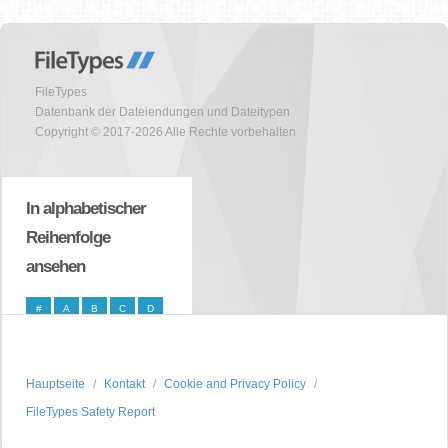
FileTypes
Datenbank der Dateiendungen und Dateitypen
Copyright © 2017-2026 Alle Rechte vorbehalten
In alphabetischer
Reihenfolge
ansehen
#
A
B
C
D
E
F
G
H
I
J
K
L
M
N
Hauptseite
Kontakt
Cookie and Privacy Policy
O
P
Q
R
S
FileTypes Safety Report
T
U
V
W
X