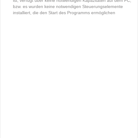
ist, verfügt über keine notwendigen Kapazitäten auf dem PC,
bzw. es wurden keine notwendigen Steuerungselemente
installiert, die den Start des Programms ermöglichen