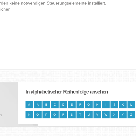
den keine notwendigen Steuerungselemente installiert,
lichen
In alphabetischer Reihenfolge ansehen
#
A
B
C
D
E
F
G
H
I
J
K
L
en
N
O
P
Q
R
S
T
U
V
W
X
Y
Z