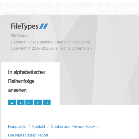
FileTypes
Datenbank der Dateiendungen und Dateitypen
Copyright © 2017-2026 Alle Rechte vorbehalten
In alphabetischer
Reihenfolge
ansehen
#
A
B
C
D
E
F
G
H
I
J
K
L
M
N
Hauptseite
Kontakt
Cookie and Privacy Policy
O
P
Q
R
S
FileTypes Safety Report