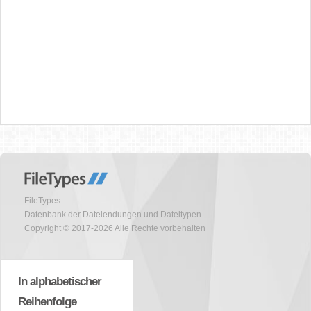
FileTypes
Datenbank der Dateiendungen und Dateitypen
Copyright © 2017-2026 Alle Rechte vorbehalten
In alphabetischer
Reihenfolge