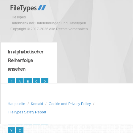
FileTypes
Datenbank der Dateiendungen und Dateitypen
Copyright © 2017-2026 Alle Rechte vorbehalten
In alphabetischer
Reihenfolge
ansehen
#
A
B
C
D
E
F
G
H
I
J
K
L
M
N
Hauptseite
Kontakt
Cookie and Privacy Policy
O
P
Q
R
S
FileTypes Safety Report
T
U
V
W
X
Y
Z