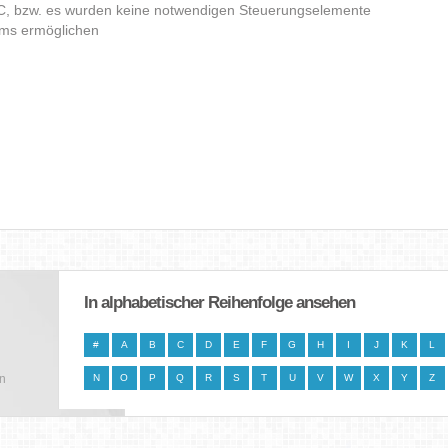
C, bzw. es wurden keine notwendigen Steuerungselemente
amms ermöglichen
In alphabetischer Reihenfolge ansehen
#
A
B
C
D
E
F
G
H
I
J
K
L
en
N
O
P
Q
R
S
T
U
V
W
X
Y
Z