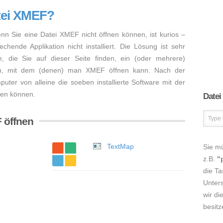
tei XMEF?
enn Sie eine Datei XMEF nicht öffnen können, ist kurios –
hende Applikation nicht installiert. Die Lösung ist sehr
, die Sie auf dieser Seite finden, ein (oder mehrere)
en, mit dem (denen) man XMEF öffnen kann. Nach der
mputer von alleine die soeben installierte Software mit der
nen können.
Datei
 öffnen
TextMap
Sie m
z.B.
"
die Ta
Unters
wir di
besitz