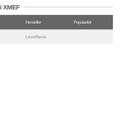
ei XMEF
Hersteller
Popularität
LexisNexis