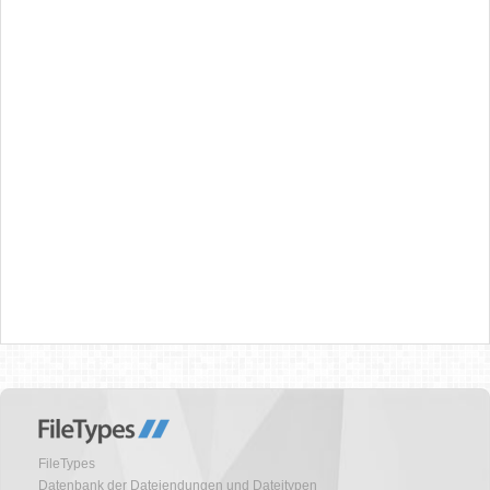
FileTypes
Datenbank der Dateiendungen und Dateitypen