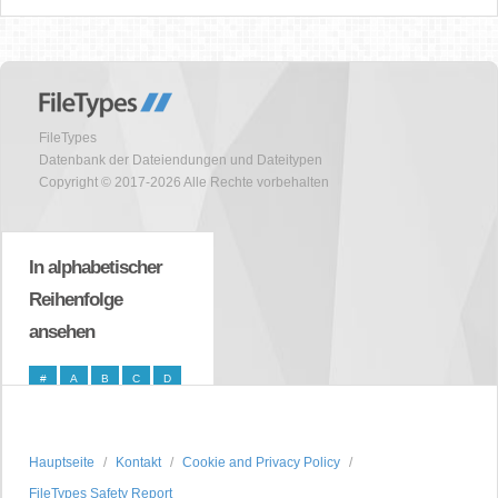
FileTypes
Datenbank der Dateiendungen und Dateitypen
Copyright © 2017-2026 Alle Rechte vorbehalten
In alphabetischer
Reihenfolge
ansehen
#
A
B
C
D
E
F
G
H
I
J
K
L
M
N
Hauptseite
Kontakt
Cookie and Privacy Policy
O
P
Q
R
S
FileTypes Safety Report