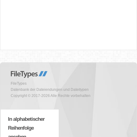
FileTypes
Datenbank der Dateiendungen und Dateitypen
Copyright © 2017-2026 Alle Rechte vorbehalten
In alphabetischer
Reihenfolge
ansehen