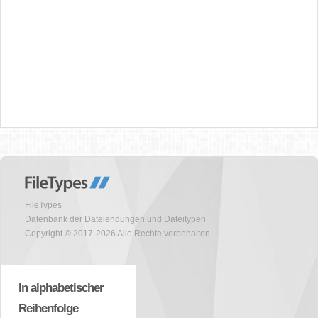
FileTypes
Datenbank der Dateiendungen und Dateitypen
Copyright © 2017-2026 Alle Rechte vorbehalten
In alphabetischer
Reihenfolge