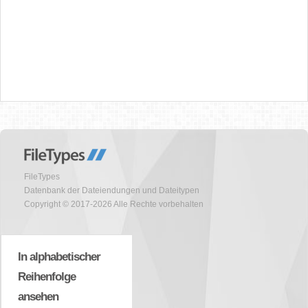
FileTypes
Datenbank der Dateiendungen und Dateitypen
Copyright © 2017-2026 Alle Rechte vorbehalten
In alphabetischer
Reihenfolge
ansehen