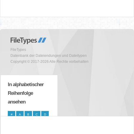
FileTypes
Datenbank der Dateiendungen und Dateitypen
Copyright © 2017-2026 Alle Rechte vorbehalten
In alphabetischer
Reihenfolge
ansehen
#
A
B
C
D
E
F
G
H
I