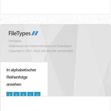
FileTypes
Datenbank der Dateiendungen und Dateitypen
Copyright © 2017-2026 Alle Rechte vorbehalten
In alphabetischer
Reihenfolge
ansehen
#
A
B
C
D
E
F
G
H
I