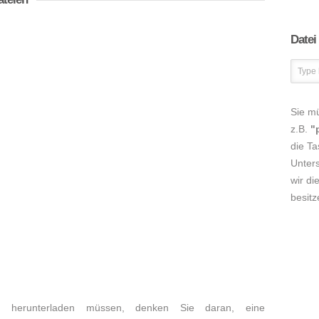
Datei
Sie m
z.B.
"
die Ta
Unters
wir di
besitz
r herunterladen müssen, denken Sie daran, eine