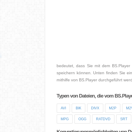
bedeutet, dass Sie mit dem BS.Player
speichern können. Unten finden Sie ein
mithilfe von BS.Player durchgeführt we
Typen von Dateien, die vom BS.Play
AVI
BIK
DIVX
M2P
M2
MPG
OGG
RATDVD
SRT
Konvertierungsmöglichkeiten von D