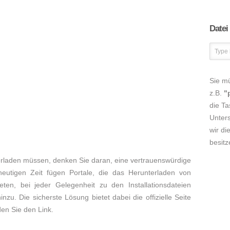
Datei
Sie m
z.B.
"
die Ta
Unters
wir di
besitz
laden müssen, denken Sie daran, eine vertrauenswürdige
heutigen Zeit fügen Portale, die das Herunterladen von
en, bei jeder Gelegenheit zu den Installationsdateien
u. Die sicherste Lösung bietet dabei die offizielle Seite
en Sie den Link.