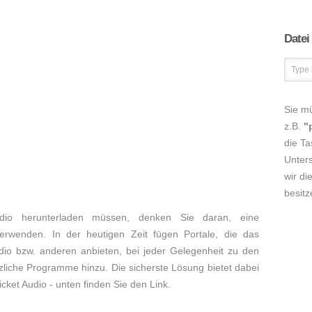
Datei
Sie m
z.B.
"
die Ta
Unters
wir di
besitz
dio herunterladen müssen, denken Sie daran, eine
verwenden. In der heutigen Zeit fügen Portale, die das
dio bzw. anderen anbieten, bei jeder Gelegenheit zu den
zliche Programme hinzu. Die sicherste Lösung bietet dabei
ricket Audio - unten finden Sie den Link.