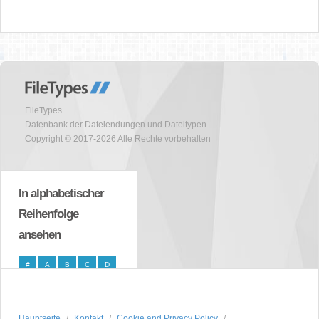
FileTypes
Datenbank der Dateiendungen und Dateitypen
Copyright © 2017-2026 Alle Rechte vorbehalten
In alphabetischer
Reihenfolge
ansehen
#
A
B
C
D
E
F
G
H
I
J
K
L
M
N
Hauptseite
Kontakt
Cookie and Privacy Policy