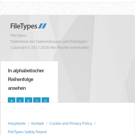
FileTypes
Datenbank der Dateiendungen und Dateitypen
Copyright © 2017-2026 Alle Rechte vorbehalten
In alphabetischer
Reihenfolge
ansehen
#
A
B
C
D
E
F
G
H
I
J
K
L
M
N
Hauptseite
Kontakt
Cookie and Privacy Policy
O
P
Q
R
S
FileTypes Safety Report