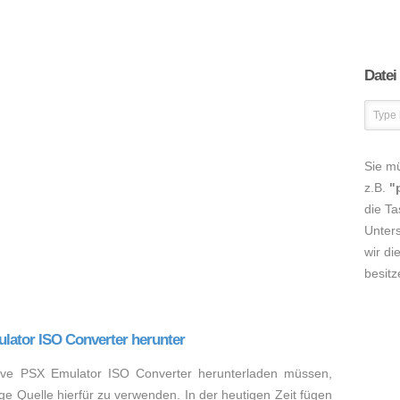
Datei
Sie m
z.B.
"
die Ta
Unters
wir di
besitz
lator ISO Converter herunter
ive PSX Emulator ISO Converter herunterladen müssen,
e Quelle hierfür zu verwenden. In der heutigen Zeit fügen