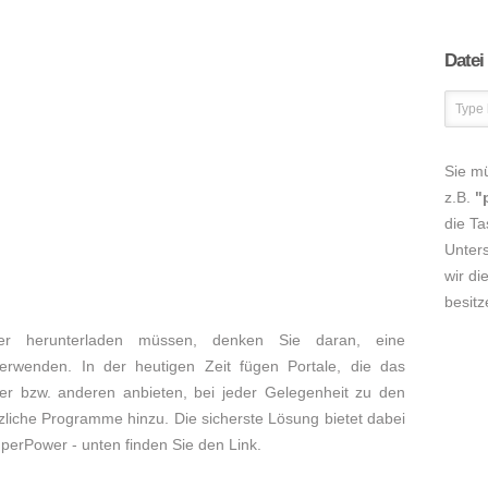
Datei
Sie m
z.B.
"
die Ta
Unters
wir di
besitz
r herunterladen müssen, denken Sie daran, eine
verwenden. In der heutigen Zeit fügen Portale, die das
r bzw. anderen anbieten, bei jeder Gelegenheit zu den
zliche Programme hinzu. Die sicherste Lösung bietet dabei
SuperPower - unten finden Sie den Link.